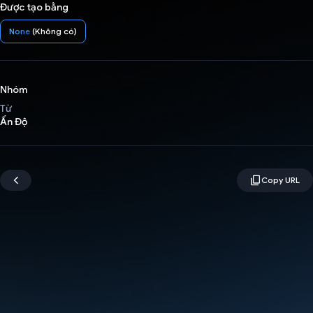
Được tạo bằng
None
(Không có)
Nhóm
Từ
Ấn Độ