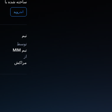
ساخته شده با
اندروید
تیم
توسط
تیم MIM
از
مراکش