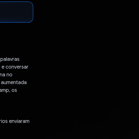
palavras
r e conversar
una no
o aumentada
Camp, os
rios enviaram