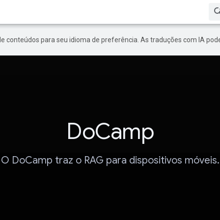
de conteúdos para seu idioma de preferência. As traduções com IA pode
DoCamp
O DoCamp traz o RAG para dispositivos móveis.