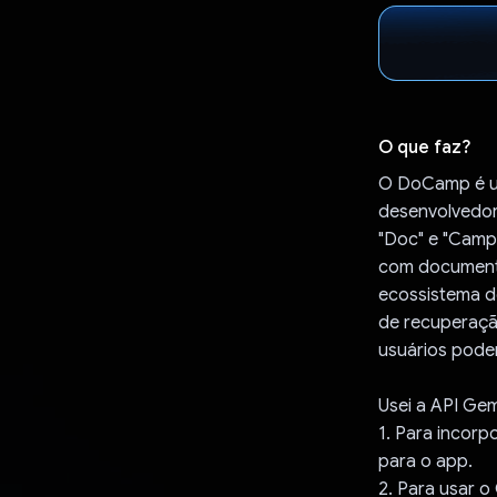
O que faz?
O DoCamp é um
desenvolvedor
"Doc" e "Camp"
com documento
ecossistema d
de recuperaçã
usuários podem
Usei a API Gem
1. Para incorp
para o app.
2. Para usar o