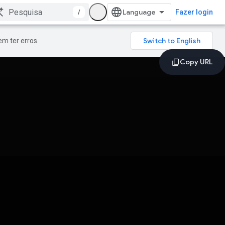
/
Fazer login
m ter erros.