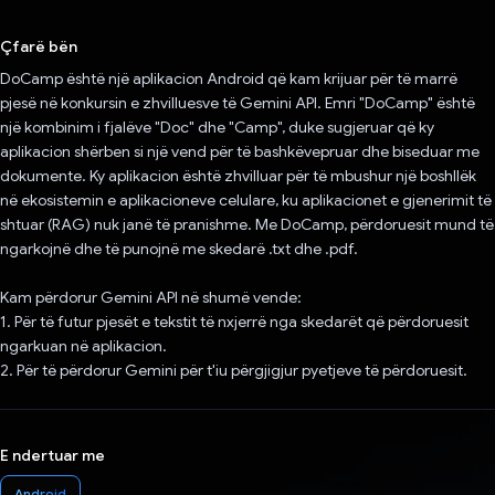
Votuar!
Çfarë bën
DoCamp është një aplikacion Android që kam krijuar për të marrë
pjesë në konkursin e zhvilluesve të Gemini API. Emri "DoCamp" është
një kombinim i fjalëve "Doc" dhe "Camp", duke sugjeruar që ky
aplikacion shërben si një vend për të bashkëvepruar dhe biseduar me
dokumente. Ky aplikacion është zhvilluar për të mbushur një boshllëk
në ekosistemin e aplikacioneve celulare, ku aplikacionet e gjenerimit të
shtuar (RAG) nuk janë të pranishme. Me DoCamp, përdoruesit mund të
ngarkojnë dhe të punojnë me skedarë .txt dhe .pdf.
Kam përdorur Gemini API në shumë vende:
1. Për të futur pjesët e tekstit të nxjerrë nga skedarët që përdoruesit
ngarkuan në aplikacion.
2. Për të përdorur Gemini për t'iu përgjigjur pyetjeve të përdoruesit.
E ndertuar me
Android