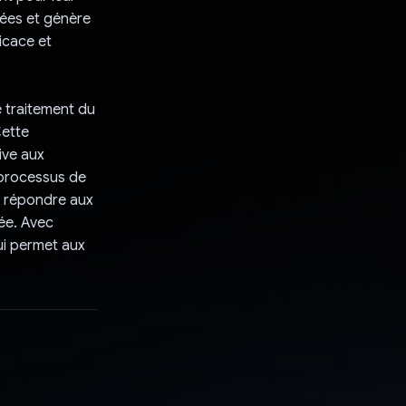
nées et génère
icace et
e traitement du
Cette
ive aux
u processus de
à répondre aux
sée. Avec
ui permet aux