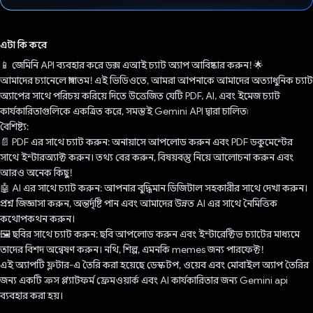
ভোট দিয়েছেন!
এটা কি করে
📱 জেমিনি API ব্যবহার করে ডক্স এআই চ্যাট অ্যাপ আবিষ্কার করুন! 🌟
আমাদের চ্যানেলে স্বাগতম! এই ভিডিওতে, আমরা আপনাকে আমাদের অত্যাধুনিক চ্যাট
অ্যাপের সাথে পরিচয় করিয়ে দিতে উত্তেজিত যেটি PDF, AI, এবং ইমেজ চ্যাট
কার্যকারিতাগুলিকে একত্রিত করে, সমস্তই Gemini API দ্বারা চালিত৷
বৈশিষ্ট্য:
📄 PDF এর সাথে চ্যাট করুন: অনায়াসে আপলোড করুন এবং PDF ডকুমেন্টের
সাথে ইন্টারঅ্যাক্ট করুন। তথ্য বের করুন, বিষয়বস্তু নিয়ে আলোচনা করুন এবং
আরও অনেক কিছু!
🤖 AI এর সাথে চ্যাট করুন: আপনার বুদ্ধিমান ডিজিটাল সহকারীর সাথে দেখা করুন।
প্রশ্ন জিজ্ঞাসা করুন, অন্তর্দৃষ্টি পান এবং আমাদের উন্নত AI এর সাথে নৈমিত্তিক
কথোপকথন করুন।
🖼️ ছবির সাথে চ্যাট করুন: ছবি আপলোড করুন এবং ইন্টারেক্টিভ চ্যাটের মাধ্যমে
তাদের বিশদ অন্বেষণ করুন। নথি, শিল্প, এমনকি memes জন্য পারফেক্ট!
এই অ্যাপটি ফ্লটার-এ তৈরি করা হয়েছে ডেস্কটপ, ওয়েব এবং মোবাইল অ্যাপ তৈরির
জন্য একটি ক্রস প্ল্যাটফর্ম ফ্রেমওয়ার্ক এবং AI কার্যকারিতার জন্য Gemini api
ব্যবহার করা হয়।