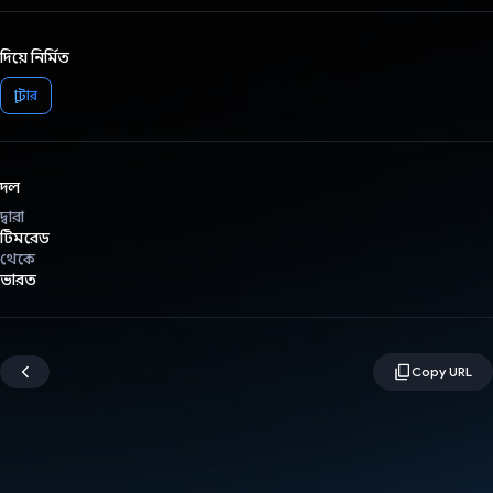
দিয়ে নির্মিত
ফ্লাটার
দল
দ্বারা
টিমরেড
থেকে
ভারত