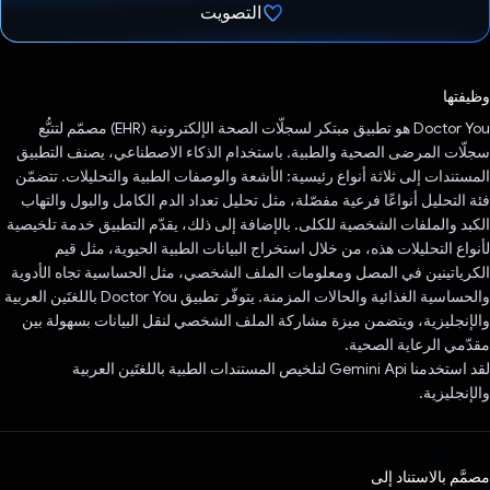
التصويت
تم التصويت.
وظيفتها
Doctor You هو تطبيق مبتكر لسجلّات الصحة الإلكترونية (EHR) مصمّم لتتبُّع
سجلّات المرضى الصحية والطبية. باستخدام الذكاء الاصطناعي، يصنف التطبيق
المستندات إلى ثلاثة أنواع رئيسية: الأشعة والوصفات الطبية والتحليلات. تتضمّن
فئة التحليل أنواعًا فرعية مفصّلة، مثل تحليل تعداد الدم الكامل والبول والتهاب
الكبد والملفات الشخصية للكلى. بالإضافة إلى ذلك، يقدّم التطبيق خدمة تلخيصية
لأنواع التحليلات هذه، من خلال استخراج البيانات الطبية الحيوية، مثل قيم
الكرياتينين في المصل ومعلومات الملف الشخصي، مثل الحساسية تجاه الأدوية
والحساسية الغذائية والحالات المزمنة. يتوفّر تطبيق Doctor You باللغتَين العربية
والإنجليزية، ويتضمن ميزة مشاركة الملف الشخصي لنقل البيانات بسهولة بين
مقدّمي الرعاية الصحية.
لقد استخدمنا Gemini Api لتلخيص المستندات الطبية باللغتَين العربية
والإنجليزية.
مصمَّم بالاستناد إلى