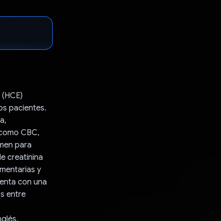
s (HCE)
os pacientes.
a,
s, como CBC,
umen para
de creatinina
imentarias y
uenta con una
os entre
glés.