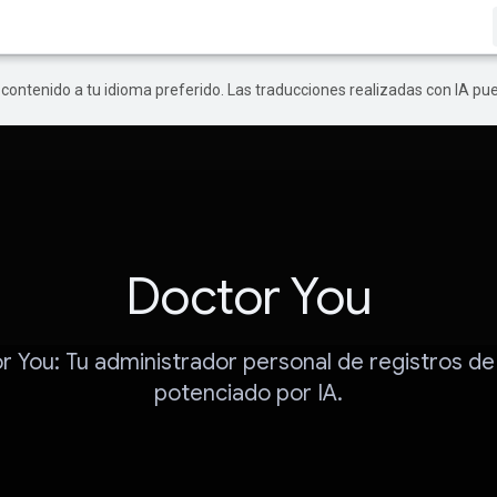
r contenido a tu idioma preferido. Las traducciones realizadas con IA p
Doctor You
r You: Tu administrador personal de registros de 
potenciado por IA.