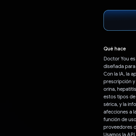
Qué hace
Doctor You es 
diseñada para 
Con la IA, la a
prescripción y
orina, hepatit
estos tipos de
sérica, y la in
afecciones a l
función de uso
proveedores d
Usamos la API