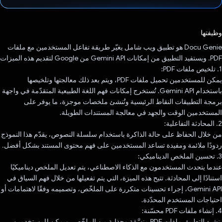
تم التصويت.
وظيفتها
Docu Genie هو تطبيق ويب شامل يغيّر طريقة تفاعل المستخدمين مع ملفات
PDF. ويستفيد التطبيق من إمكانات Gemini API من Google لتقديم هذه الميزات
1. تلخيص ملفات PDF:
يمكن للمستخدمين تحميل ملفات PDF، ويتم بعد ذلك معالجتها وتلخيصها
باستخدام Gemini API. تُستخرج إمكانات فهم اللغة الطبيعية المتقدّمة في واجهة
برمجة التطبيقات النقاط الرئيسية وتُنشئ ملخصات موجزة، ما يوفر على
المستخدمين الوقت والجهد في معالجة المستندات الطويلة.
2. المحادثة التفاعلية:
من خلال الحفاظ على حالة الذاكرة باستخدام سلسلة النصوص، يقدّم هذا النموذج
ردودًا ملائمة ومفيدة تساعد المستخدمين على فهم محتوى المستند بشكل أفضل.
3. تحسين الملخص الديناميكي:
عندما يتحدث المستخدمون مع الذكاء الاصطناعي، يتم تعديل الملخص ديناميكيًا
استنادًا إلى المحادثة. تتيح هذه الميزة، التي يتم تفعيلها من خلال فهم السياق في
Gemini API، إجراء تحسينات متكررة على الملخّص، وتصميمه وفقًا لاهتمامات أو
احتياجات المستخدم المحدّدة.
4. إنشاء ملفات PDF محسّنة:
ينشئ التطبيق ملفات PDF منسَّقة وجذابة من الملخّص، ويمكن للمستخدمين