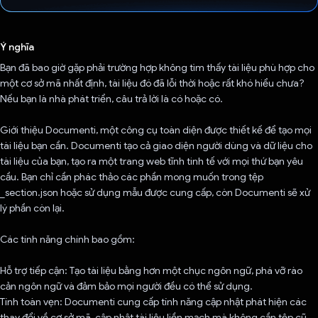
Đã bình chọn!
Ý nghĩa
Bạn đã bao giờ gặp phải trường hợp không tìm thấy tài liệu phù hợp cho
một cơ sở mã nhất định, tài liệu đó đã lỗi thời hoặc rất khó hiểu chưa?
Nếu bạn là nhà phát triển, câu trả lời là có hoặc có.
Giới thiệu Documenti, một công cụ toàn diện được thiết kế để tạo mọi
tài liệu bạn cần. Documenti tạo cả giao diện người dùng và dữ liệu cho
tài liệu của bạn, tạo ra một trang web tĩnh tinh tế với mọi thứ bạn yêu
cầu. Bạn chỉ cần phác thảo các phần mong muốn trong tệp
_section.json hoặc sử dụng mẫu được cung cấp, còn Documenti sẽ xử
lý phần còn lại.
Các tính năng chính bao gồm:
Hỗ trợ tiếp cận: Tạo tài liệu bằng hơn một chục ngôn ngữ, phá vỡ rào
cản ngôn ngữ và đảm bảo mọi người đều có thể sử dụng.
Tính toàn vẹn: Documenti cung cấp tính năng cập nhật phát hiện các
thay đổi về cơ sở mã, cập nhật tài liệu liền mạch mà không cần tệp cũ.