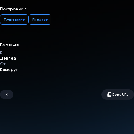
Построено с
Трепетание
Firebase
Команда
К
Девпеа
От
Камерун