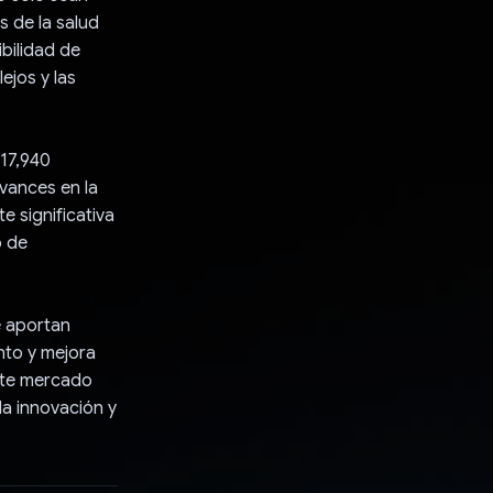
s de la salud
bilidad de
ejos y las
 17,940
avances en la
e significativa
o de
e aportan
nto y mejora
ente mercado
la innovación y