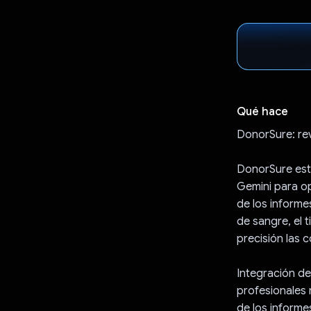
Qué hace
DonorSure: rev
DonorSure está
Gemini para op
de los informe
de sangre, el t
precisión las 
Integración de 
profesionales 
de los informe