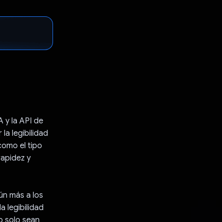
 y la API de
la legibilidad
como el tipo
rapidez y
aún más a los
 legibilidad
o solo sean