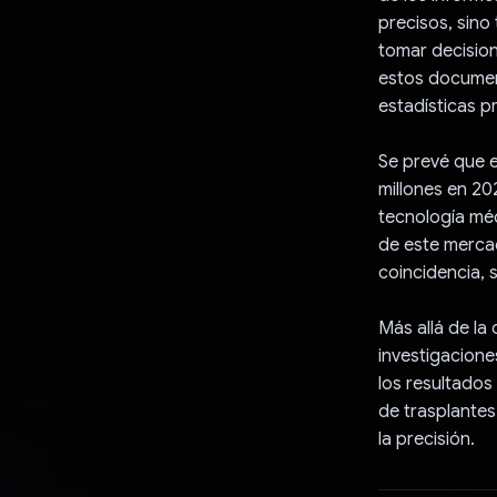
precisos, sino
tomar decision
estos document
estadísticas p
Se prevé que e
millones en 20
tecnología méd
de este mercad
coincidencia, 
Más allá de la
investigacione
los resultados
de trasplantes
la precisión.