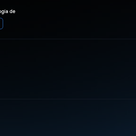
ogía de
h