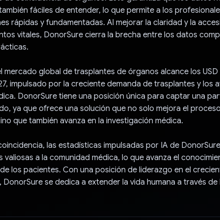
 también fáciles de entender, lo que permite a los profesionale
es rápidas y fundamentadas. Al mejorar la claridad y la accesi
os vitales, DonorSure cierra la brecha entre los datos compl
rácticas.
l mercado global de trasplantes de órganos alcance los USD
27, impulsado por la creciente demanda de trasplantes y los 
ica. DonorSure tiene una posición única para captar una part
o, ya que ofrece una solución que no solo mejora el proces
sino que también avanza en la investigación médica.
 coincidencia, las estadísticas impulsadas por IA de DonorSur
s valiosas a la comunidad médica, lo que avanza el conocimie
 de los pacientes. Con una posición de liderazgo en el creci
, DonorSure se dedica a extender la vida humana a través de 