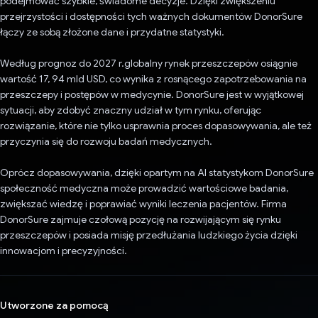
podejmować szybkie, świadome decyzje. Dzięki zwiększeniu
przejrzystości i dostępności tych ważnych dokumentów DonorSure
łączy ze sobą złożone dane i przydatne statystyki.
Według prognoz do 2027 r.globalny rynek przeszczepów osiągnie
wartość 17, 94 mld USD, co wynika z rosnącego zapotrzebowania na
przeszczepy i postępów w medycynie. DonorSure jest w wyjątkowej
sytuacji, aby zdobyć znaczny udział w tym rynku, oferując
rozwiązanie, które nie tylko usprawnia proces dopasowywania, ale też
przyczynia się do rozwoju badań medycznych.
Oprócz dopasowywania, dzięki opartym na AI statystykom DonorSure
społeczność medyczna może prowadzić wartościowe badania,
zwiększać wiedzę i poprawiać wyniki leczenia pacjentów. Firma
DonorSure zajmuje czołową pozycję na rozwijającym się rynku
przeszczepów i posiada misję przedłużania ludzkiego życia dzięki
innowacjom i precyzyjności.
Utworzone za pomocą