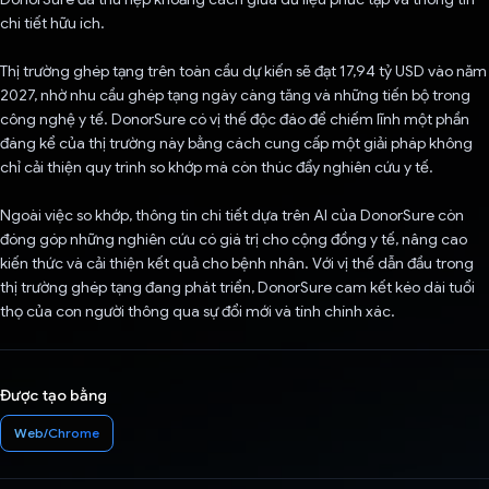
chi tiết hữu ích.
Thị trường ghép tạng trên toàn cầu dự kiến sẽ đạt 17,94 tỷ USD vào năm
2027, nhờ nhu cầu ghép tạng ngày càng tăng và những tiến bộ trong
công nghệ y tế. DonorSure có vị thế độc đáo để chiếm lĩnh một phần
đáng kể của thị trường này bằng cách cung cấp một giải pháp không
chỉ cải thiện quy trình so khớp mà còn thúc đẩy nghiên cứu y tế.
Ngoài việc so khớp, thông tin chi tiết dựa trên AI của DonorSure còn
đóng góp những nghiên cứu có giá trị cho cộng đồng y tế, nâng cao
kiến thức và cải thiện kết quả cho bệnh nhân. Với vị thế dẫn đầu trong
thị trường ghép tạng đang phát triển, DonorSure cam kết kéo dài tuổi
thọ của con người thông qua sự đổi mới và tính chính xác.
Được tạo bằng
Web/Chrome