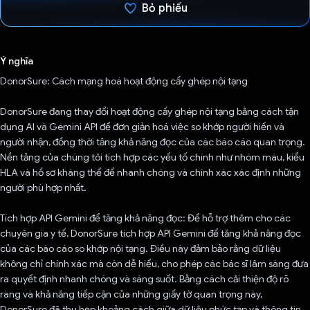
Bỏ phiếu
Đã bình chọn!
Ý nghĩa
DonorSure: Cách mạng hoá hoạt động cấy ghép nội tạng
DonorSure đang thay đổi hoạt động cấy ghép nội tạng bằng cách tận
dụng AI và Gemini API để đơn giản hoá việc so khớp người hiến và
người nhận, đồng thời tăng khả năng đọc của các báo cáo quan trọng.
Nền tảng của chúng tôi tích hợp các yếu tố chính như nhóm máu, kiểu
HLA và hồ sơ kháng thể để nhanh chóng và chính xác xác định những
người phù hợp nhất.
Tích hợp API Gemini để tăng khả năng đọc: Để hỗ trợ thêm cho các
chuyên gia y tế, DonorSure tích hợp API Gemini để tăng khả năng đọc
của các báo cáo so khớp nội tạng. Điều này đảm bảo rằng dữ liệu
không chỉ chính xác mà còn dễ hiểu, cho phép các bác sĩ lâm sàng đưa
ra quyết định nhanh chóng và sáng suốt. Bằng cách cải thiện độ rõ
ràng và khả năng tiếp cận của những giấy tờ quan trọng này,
DonorSure đã thu hẹp khoảng cách giữa dữ liệu phức tạp và thông tin