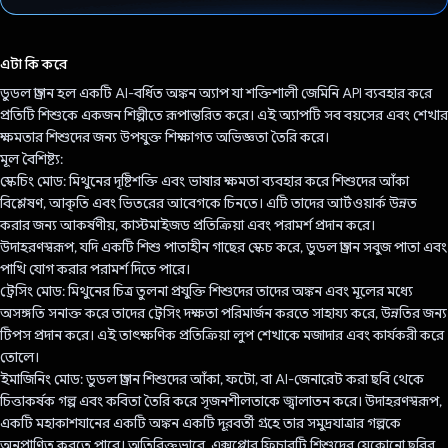
ভোট দিয়েছেন!
এটা কি করে
ডুডল ড্রাগন হল একটি AI-বর্ধিত অঙ্কন অ্যাপ যা শক্তিশালী জেমিনি API ব্যবহার করে
প্রতিটি শিশুকে একজন শিল্পীতে রূপান্তরিত করে। এই অ্যাপটি সব বয়সের এবং শেখার
ক্ষমতার শিশুদের জন্য উপযুক্ত শিক্ষাগত অভিজ্ঞতা তৈরি করে।
মূল বৈশিষ্ট্য:
স্কেচিং মোড: মিথুনের দৃষ্টিশক্তি এবং ভাষার ক্ষমতা ব্যবহার করে শিশুদের আঁকা
বিশ্লেষণ, আকৃতি এবং ভিতরের আবেগকে চিনতে। এটি তাদের আর্টওয়ার্ক উন্নত
করার জন্য আকর্ষণীয়, কাস্টমাইজড প্রতিক্রিয়া এবং পরামর্শ প্রদান করে।
উদাহরণস্বরূপ, যদি একটি শিশু পাতাহীন গাছের স্কেচ করে, ডুডল ড্রাগন সবুজ পাতা এবং
পাখি যোগ করার পরামর্শ দিতে পারে।
ট্রেসিং মোড: মিথুনের চিত্র তুলনা প্রযুক্তি শিশুদের তাদের অঙ্কন এবং মূলের মধ্যে
অসঙ্গতি সনাক্ত করে তাদের ট্রেসিং দক্ষতা পরিমার্জন করতে সাহায্য করে, উন্নতির জন্য
টিপস প্রদান করে। এই তাৎক্ষণিক প্রতিক্রিয়া লুপ শেখাকে মজাদার এবং কার্যকরী করে
তোলে।
ইমাজিনিং মোড: ডুডল ড্রাগন শিশুদের আঁকা, ফটো, বা AI-জেনারেট করা ছবি থেকে
চিত্তাকর্ষক গল্প এবং কবিতা তৈরি করে সৃজনশীলতাকে জ্বালাতন করে। উদাহরণস্বরূপ,
একটি মহাকাশযানের একটি অঙ্কন একটি দূরবর্তী গ্রহে তার সমুদ্রযাত্রার গল্পকে
অনুপ্রাণিত করতে পারে। অতিরিক্তভাবে, এক্সপ্লোর ফিচারটি শিশুদের যেকোনো ছবির