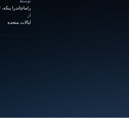
توسط
راماچاندرا پنکه،
از
ایالات متحده