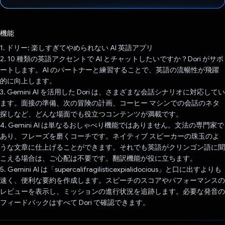
投票済み
機能
1. ドリー: 楽しすぎてやめられない AI 英語アプリ
2. 10 種類の英語アクセントで AI とチャットしたいですか？Dori がサポ
ートします。AI のパートナーと練習することで、英語の流暢性が飛躍
的に向上します。
3. Gemini AI を活用した Dori は、さまざまな会話シナリオに対応してい
ます。面接の準備、次の冒険の計画、コーヒー マシンでの会話のネタ
探しなど、どんな場面でも役立つコンテンツが満載です。
4. Gemini AI は単なるおしゃべり機能ではありません。文法の専門家で
あり、フレーズを磨くコーチです。ネイティブ スピーカーの珠玉のよ
うな文章に仕上げることができます。それでも英語がクリンゴン語に聞
こえる場合は、ご心配は不要です。翻訳機能が役に立ちます。
5. Gemini AI は「supercalifragilisticexpialidocious」と口に出すよりも
速く、便利な要約を作成します。スピーチのスコアやパフォーマンスの
レビューを表示し、ミッションの進行状況を追跡します。必要な発音の
フィードバックはすべて Dori で確認できます。