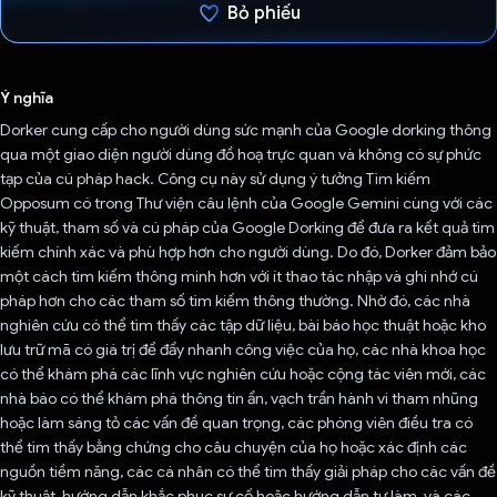
Bỏ phiếu
Đã bình chọn!
Ý nghĩa
Dorker cung cấp cho người dùng sức mạnh của Google dorking thông
qua một giao diện người dùng đồ hoạ trực quan và không có sự phức
tạp của cú pháp hack. Công cụ này sử dụng ý tưởng Tìm kiếm
Opposum có trong Thư viện câu lệnh của Google Gemini cùng với các
kỹ thuật, tham số và cú pháp của Google Dorking để đưa ra kết quả tìm
kiếm chính xác và phù hợp hơn cho người dùng. Do đó, Dorker đảm bảo
một cách tìm kiếm thông minh hơn với ít thao tác nhập và ghi nhớ cú
pháp hơn cho các tham số tìm kiếm thông thường. Nhờ đó, các nhà
nghiên cứu có thể tìm thấy các tập dữ liệu, bài báo học thuật hoặc kho
lưu trữ mã có giá trị để đẩy nhanh công việc của họ, các nhà khoa học
có thể khám phá các lĩnh vực nghiên cứu hoặc cộng tác viên mới, các
nhà báo có thể khám phá thông tin ẩn, vạch trần hành vi tham nhũng
hoặc làm sáng tỏ các vấn đề quan trọng, các phóng viên điều tra có
thể tìm thấy bằng chứng cho câu chuyện của họ hoặc xác định các
nguồn tiềm năng, các cá nhân có thể tìm thấy giải pháp cho các vấn đề
kỹ thuật, hướng dẫn khắc phục sự cố hoặc hướng dẫn tự làm, và các