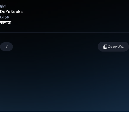
দ্বারা
DoYoBooks
থেকে
কানাডা