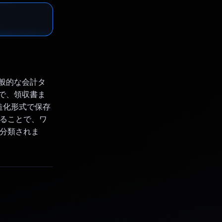
る一般的な会計タ
けで、領収書ま
構造化形式で保存
することで、ワ
に分類されま