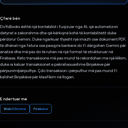
Votuar!
Çfarë bën
DoYoBooks është një kontabilist i fuqizuar nga AI, që automatizon
detyrat e zakonshme dhe që kërkojnë kohë të kontabilitetit duke
përdorur Gemini. Duke ngarkuar thjesht një imazh ose dokument PDF,
të dhënat nga fatura ose pasqyra bankare do t'i dërgohen Gemini për
analizë dhe më pas do të ruhen në një format të strukturuar në
Firebase. Këto transaksione më pas mund të rakordohen me një klikim,
duke ia kaluar transaksionet e pakrahasueshme Binjakëve për
përpunim/përputhje. Çdo transaksion i përputhur më pas mund t'i
kalohet Binjakëve për klasifikim në llogari.
E ndertuar me
Web/Chrome
Firebase