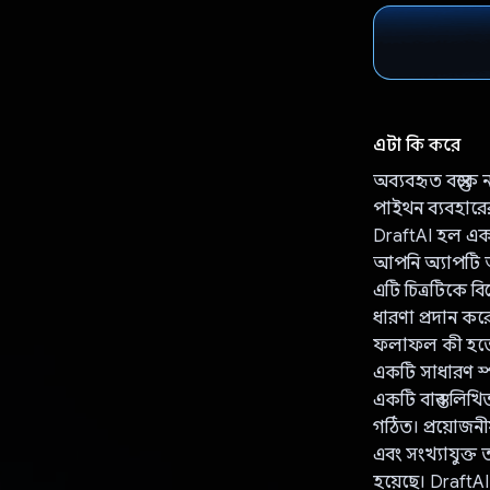
এটা কি করে
অব্যবহৃত বস্তুক
পাইথন ব্যবহারের
DraftAI হল একট
আপনি অ্যাপটি
এটি চিত্রটিকে বি
ধারণা প্রদান কর
ফলাফল কী হতে পা
একটি সাধারণ স্প
একটি বাস্তব লিখ
গঠিত। প্রয়োজন
এবং সংখ্যাযুক্ত
হয়েছে। DraftAI 