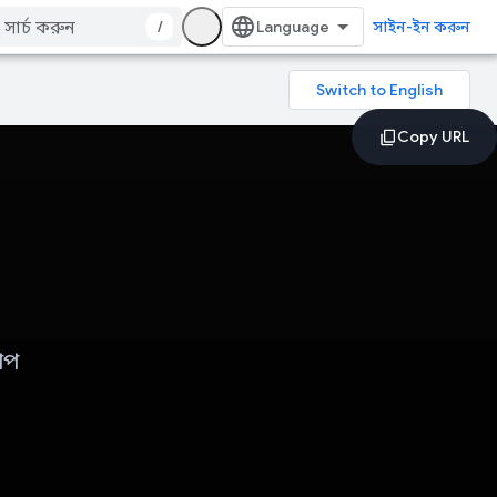
/
সাইন-ইন করুন
াপ