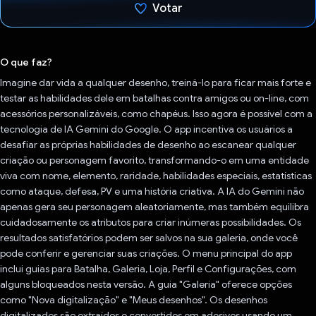
Votar
Voto dado.
O que faz?
Imagine dar vida a qualquer desenho, treiná-lo para ficar mais forte e
testar as habilidades dele em batalhas contra amigos ou on-line, com
acessórios personalizáveis, como chapéus. Isso agora é possível com a
tecnologia de IA Gemini do Google. O app incentiva os usuários a
desafiar as próprias habilidades de desenho ao escanear qualquer
criação ou personagem favorito, transformando-o em uma entidade
viva com nome, elemento, raridade, habilidades especiais, estatísticas
como ataque, defesa, PV e uma história criativa. A IA do Gemini não
apenas gera seu personagem aleatoriamente, mas também equilibra
cuidadosamente os atributos para criar inúmeras possibilidades. Os
resultados satisfatórios podem ser salvos na sua galeria, onde você
pode conferir e gerenciar suas criações. O menu principal do app
inclui guias para Batalha, Galeria, Loja, Perfil e Configurações, com
alguns bloqueados nesta versão. A guia "Galeria" oferece opções
como "Nova digitalização" e "Meus desenhos". Os desenhos
digitalizados são extraídos e convertidos em adesivos usando um