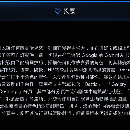
投票
已投票！
可以讓任何圖畫活起來、訓練它變得更強大，並在與好友或線上
等可自訂配件。這一切現在都已透過 Google 的 Gemini AI
者挑戰自己的繪圖技巧，掃描任何創作或喜愛的角色，將其轉變
殊能力、攻擊、防禦、HP 等統計資料和創意傳說的實體。Gemini
是會仔細平衡角色的屬性，以便產生無數種可能性。滿意的結果
管理創作內容。應用程式主選單包含「Battle」、「Gallery」
」和「Settings」分頁，其中部分分頁在這個版本中處於鎖定狀態
和「我的繪圖」等選項。系統會使用自訂演算法擷取掃描的圖畫
i AI 會根據圖畫的特色指派詳細特徵。接著，您的創作內容就會以
」分頁中，您可以進行區域網路戰鬥，但這個版本仍鎖定或無法