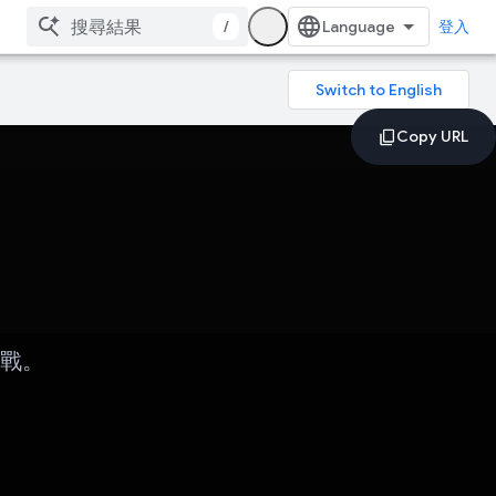
/
登入
對戰。