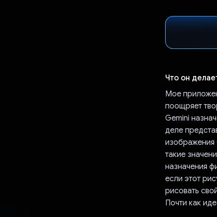
Что он делае
Мое приложен
поощряет твор
Gemini назнач
деле представ
изображения (
такие значени
назначения фи
если этот рис
рисовать сво
Почти как иде