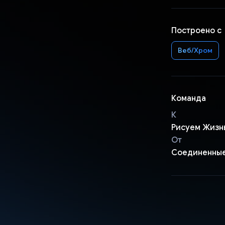
Построено с
Веб/Хром
Команда
К
Рисуем Жизн
От
Соединенны