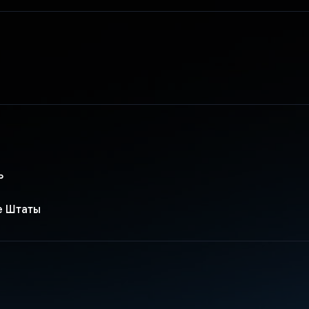
ь
е Штаты