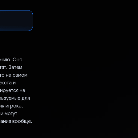
ению. Оно
ят. Затем
что на самом
екста и
зируется на
ользуемые для
ия игрока,
и могут
вания вообще.