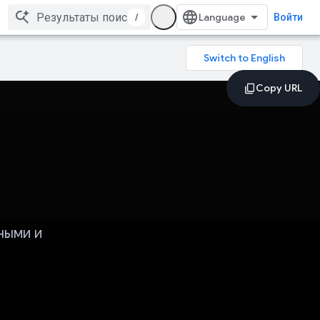
/
Войти
ными и