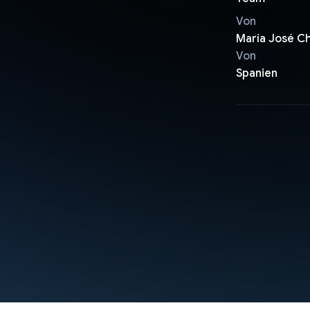
Von
María José C
Von
Spanien