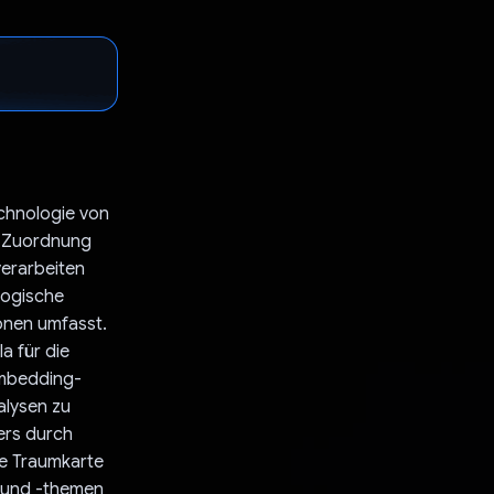
echnologie von
e Zuordnung
verarbeiten
ologische
onen umfasst.
a für die
Embedding-
alysen zu
ers durch
ve Traumkarte
n und -themen