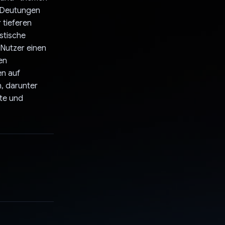
s Deutungen
 tieferen
stische
 Nutzer einen
en
en auf
, darunter
te und