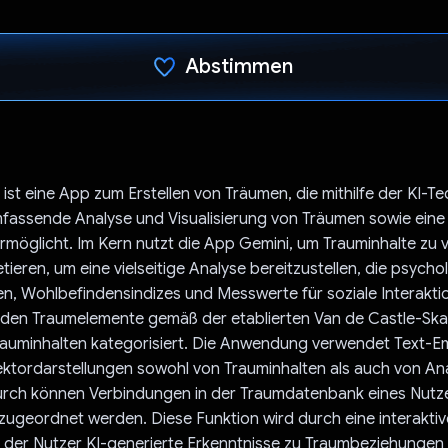
Abstimmen
Du hast abgestimmt
t eine App zum Erstellen von Träumen, die mithilfe der KI-T
mfassende Analyse und Visualisierung von Träumen sowie ein
möglicht. Im Kern nutzt die App Gemini, um Trauminhalte zu 
tieren, um eine vielseitige Analyse bereitzustellen, die psych
en, Wohlbefindensindizes und Messwerte für soziale Interakti
en Traumelemente gemäß der etablierten Van de Castle-Skal
rauminhalten kategorisiert. Die Anwendung verwendet Text-
ktordarstellungen sowohl von Trauminhalten als auch von An
durch können Verbindungen in der Traumdatenbank eines Nutz
ugeordnet werden. Diese Funktion wird durch eine interakti
auf der Nutzer KI-generierte Erkenntnisse zu Traumbeziehunge