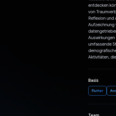
entdecken kön
von Traumverbi
Reflexion und 
Aufzeichnung v
datengetriebe
Auswirkungen 
umfassende St
demografische
Aktivitäten, di
Basis
Flutter
An
Team