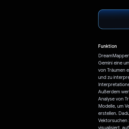
Funktion
DreamMapper is
Gemini eine u
von Träumen er
und zu interpre
Interpretation
Außerdem werd
Analyse von T
Modelle, um Ve
erstellen. Da
Vektorsuchen z
visualisiert, 