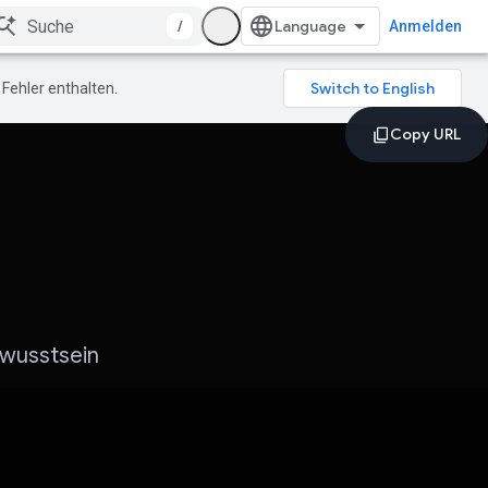
/
Anmelden
Fehler enthalten.
ewusstsein