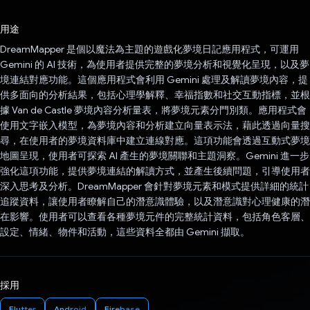
已投票！
用途
DreamMapper 是個以魔法為主題的遊戲化夢境日記應用程式，可運用
Gemini 的 AI 技術，為使用者提供完整的夢境分析和視覺化呈現，以及夢
境連結對應功能。這個應用程式會利用 Gemini 處理及解讀夢境內容，提
供多面向的分析結果，包括心理學解釋、幸福指數和社交互動指標，並根
據 Van de Castle 夢境內容分析量表，將夢境元素分門別類。應用程式會
使用文字嵌入模型，為夢境內容和分析建立向量表示法，藉此透過向量搜
尋，在使用者的夢境資料庫中建立連線對應。這項功能會透過互動式夢境
地圖呈現，使用者可探索 AI 產生的夢境關聯和主題洞察。Gemini 進一步
強化這項功能，提供夢境連結的解讀方式，並產生後續問題，引導使用者
深入思考及分析。DreamMapper 會針對夢境元素和模式提供詳細的統計
追蹤資料，讓使用者瞭解自己的潛意識體驗，以及潛意識對心理健康的潛
在影響。使用者可以查看各種夢境元件的完整統計資料，包括角色客層、
設定、情緒、物件和活動，這些資料全都由 Gemini 擷取。
採用
Flutter
Android
Firebase