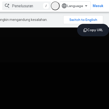
/
Masuk
mungkin mengandung kesalahan.