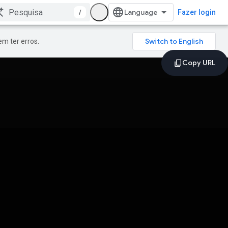
/
Fazer login
m ter erros.