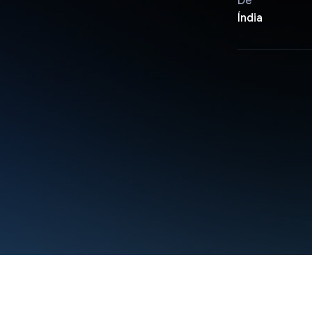
De
Índia