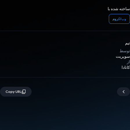
ساخته شده با
وب/کروم
تیم
توسط
سوپریت
از
کانادا