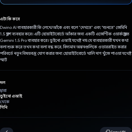
ভোট দিয়েছেন!
এটা কি করে
Dwino AI ব্যবহারকারী কি লেখে/আঁকে এবং বলে "দেখতে" এবং "শুনতে" জেমিনি
1.5 ফ্ল্যাশ ব্যবহার করে। এটি হোয়াইটবোর্ডে আঁকার জন্য একটি এজেন্টিক ওয়ার্কফ্লোতে
Gemini 1.5 Pro ব্যবহার করে। ডুইনো এআই যথেষ্ট নম্র যে ব্যবহারকারী যখন কথা
বলা শুরু করে তখন কথা বলা বন্ধ করে, বিদ্যমান অঙ্কনগুলিকে ওভাররাইড করার
পরিবর্তে নতুন বিষয়বস্তু যোগ করার জন্য হোয়াইটবোর্ডে খালি দাগ খুঁজে পাওয়া যথেষ্ট
স্মার্ট
দল
দ্বারা
ডুইনো এআই
থেকে
গিনি