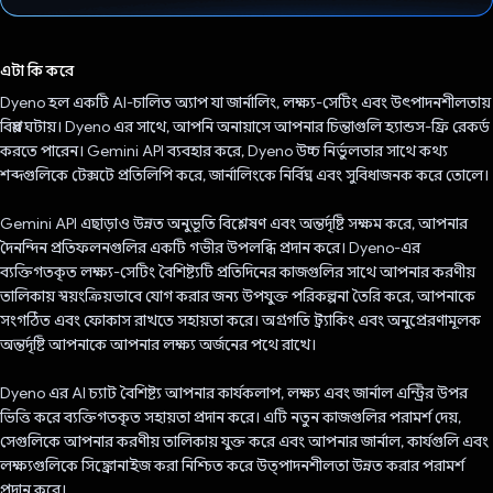
ভোট দিয়েছেন!
এটা কি করে
Dyeno হল একটি AI-চালিত অ্যাপ যা জার্নালিং, লক্ষ্য-সেটিং এবং উৎপাদনশীলতায়
বিপ্লব ঘটায়। Dyeno এর সাথে, আপনি অনায়াসে আপনার চিন্তাগুলি হ্যান্ডস-ফ্রি রেকর্ড
করতে পারেন। Gemini API ব্যবহার করে, Dyeno উচ্চ নির্ভুলতার সাথে কথ্য
শব্দগুলিকে টেক্সটে প্রতিলিপি করে, জার্নালিংকে নির্বিঘ্ন এবং সুবিধাজনক করে তোলে।
Gemini API এছাড়াও উন্নত অনুভূতি বিশ্লেষণ এবং অন্তর্দৃষ্টি সক্ষম করে, আপনার
দৈনন্দিন প্রতিফলনগুলির একটি গভীর উপলব্ধি প্রদান করে। Dyeno-এর
ব্যক্তিগতকৃত লক্ষ্য-সেটিং বৈশিষ্ট্যটি প্রতিদিনের কাজগুলির সাথে আপনার করণীয়
তালিকায় স্বয়ংক্রিয়ভাবে যোগ করার জন্য উপযুক্ত পরিকল্পনা তৈরি করে, আপনাকে
সংগঠিত এবং ফোকাস রাখতে সহায়তা করে। অগ্রগতি ট্র্যাকিং এবং অনুপ্রেরণামূলক
অন্তর্দৃষ্টি আপনাকে আপনার লক্ষ্য অর্জনের পথে রাখে।
Dyeno এর AI চ্যাট বৈশিষ্ট্য আপনার কার্যকলাপ, লক্ষ্য এবং জার্নাল এন্ট্রির উপর
ভিত্তি করে ব্যক্তিগতকৃত সহায়তা প্রদান করে। এটি নতুন কাজগুলির পরামর্শ দেয়,
সেগুলিকে আপনার করণীয় তালিকায় যুক্ত করে এবং আপনার জার্নাল, কার্যগুলি এবং
লক্ষ্যগুলিকে সিঙ্ক্রোনাইজ করা নিশ্চিত করে উত্পাদনশীলতা উন্নত করার পরামর্শ
প্রদান করে।