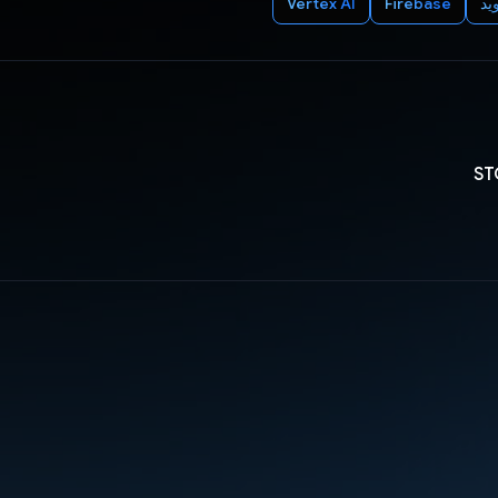
ید
Firebase
Vertex AI