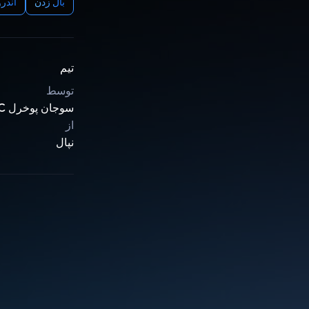
بال زدن
اندرو
تیم
توسط
سوجان پوخرل STC
از
نپال