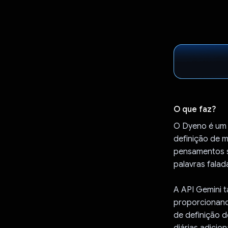
O que faz?
O Dyeno é um a
definição de 
pensamentos s
palavras falad
A API Gemini t
proporcionand
de definição 
diárias adicio