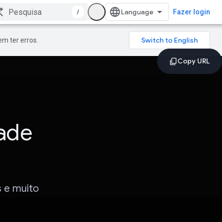
/
Fazer login
m ter erros.
dade
s e muito