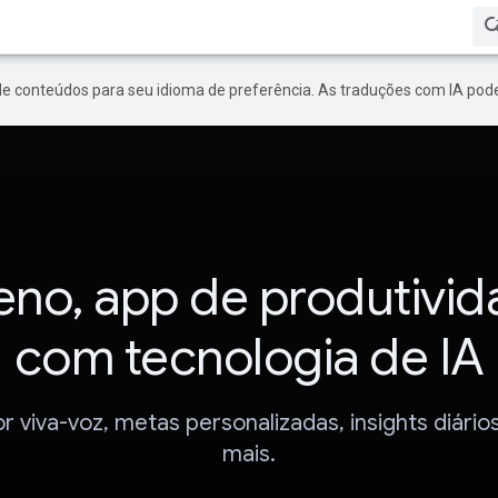
de conteúdos para seu idioma de preferência. As traduções com IA pode
no, app de produtivi
com tecnologia de IA
or viva-voz, metas personalizadas, insights diário
mais.