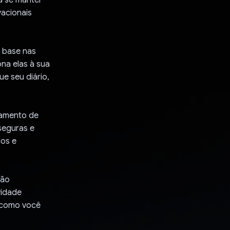
acionais
 base nas
ona elas à sua
ue seu diário,
iamento de
seguras e
dos e
ção
vidade
 como você