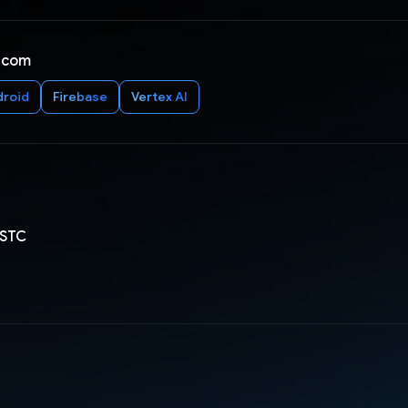
 com
droid
Firebase
Vertex AI
 STC