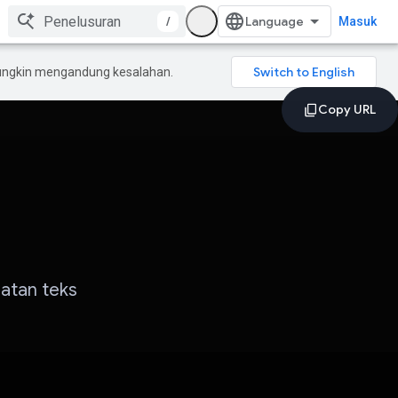
/
Masuk
mungkin mengandung kesalahan.
atan teks