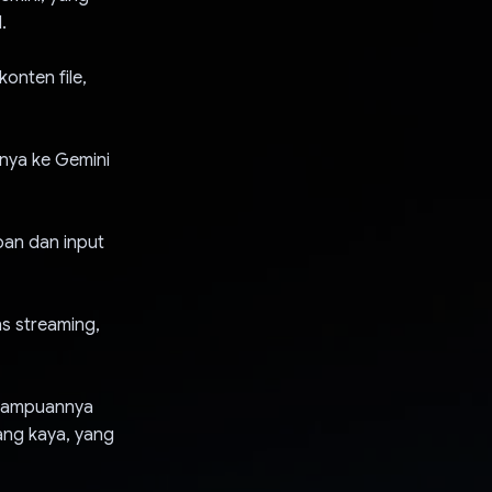
.
onten file,
nya ke Gemini
an dan input
s streaming,
emampuannya
yang kaya, yang