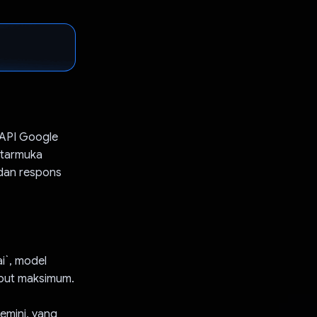
 API Google
ntarmuka
dan respons
i`, model
tput maksimum.
Gemini, yang