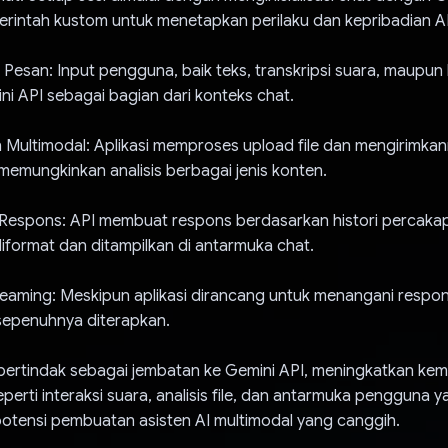
erintah kustom untuk menetapkan perilaku dan kepribadian AI
Pesan: Input pengguna, baik teks, transkripsi suara, maupun k
ini API sebagai bagian dari konteks chat.
 Multimodal: Aplikasi memproses upload file dan mengirimkan
memungkinkan analisis berbagai jenis konten.
Respons: API membuat respons berdasarkan histori percakap
 diformat dan ditampilkan di antarmuka chat.
reaming: Meskipun aplikasi dirancang untuk menangani respon
m sepenuhnya diterapkan.
bertindak sebagai jembatan ke Gemini API, meningkatkan k
eperti interaksi suara, analisis file, dan antarmuka pengguna 
otensi pembuatan asisten AI multimodal yang canggih.