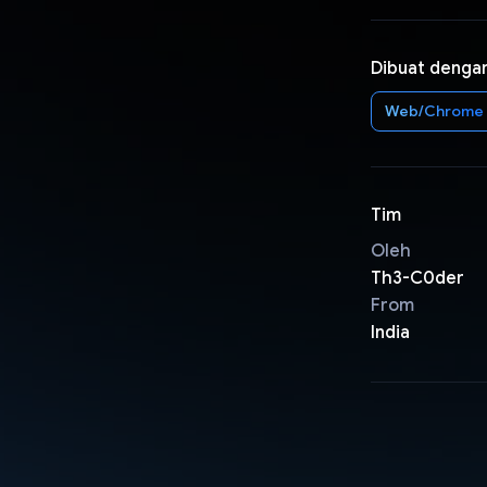
Dibuat denga
Web/Chrome
Tim
Oleh
Th3-C0der
From
India