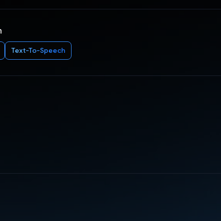
n
Text-To-Speech