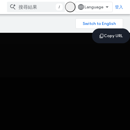
/
登入
！