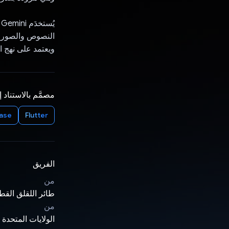
ي
ويعتمد على نهج الب
مصمَّم بالاستناد 
base
Flutter
الفريق
من
طائر اللقلق القط
من
الولايات المتحدة