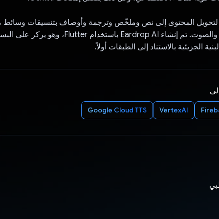
ُستخدَم Gemini لتحويل المحتوى إلى نص وملخّص وترجمة وأوصاف بتنسيقات وسائط
النصوص والصور والصوت. تم إنشاء Eardrop AI باستخدام ter
نية الجزيئية بالاستناد إلى الطبقات أولاً.
إلى
Google Cloud TTS
VertexAI
Fire
بي