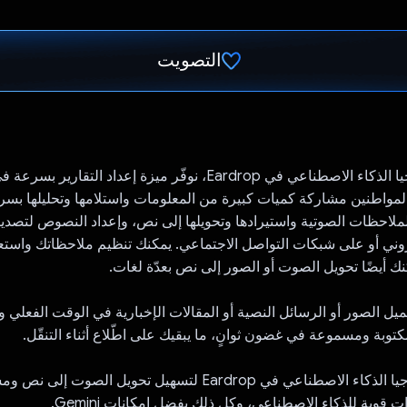
التصويت
تم التصويت.
من خلال تكنولوجيا الذكاء الاصطناعي في Eardrop، نوفّر ميزة إعداد الت
لمواطنين مشاركة كميات كبيرة من المعلومات واستلامها وتحليلها بسر
لاحظات الصوتية واستيرادها وتحويلها إلى نص، وإعداد النصوص لتصدي
تروني أو على شبكات التواصل الاجتماعي. يمكنك تنظيم ملاحظاتك واستع
 أيضًا تحويل الصوت أو الصور إلى نص بعدّة لغات.
ميل الصور أو الرسائل النصية أو المقالات الإخبارية في الوقت الفعلي
بة ومسموعة في غضون ثوانٍ، ما يبقيك على اطّلاع أثناء التنقّل.
تم تصميم تكنولوجيا الذكاء الاصطناعي في Eardrop لتسهيل تحويل ا
 قوية للذكاء الاصطناعي، وكل ذلك بفضل إمكانات Gemini.