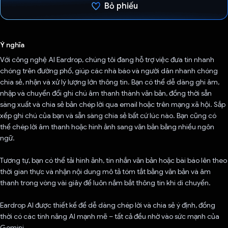
Bỏ phiếu
Đã bình chọn!
Ý nghĩa
Với công nghệ AI Eardrop, chúng tôi đang hỗ trợ việc đưa tin nhanh
chóng trên đường phố, giúp các nhà báo và người dân nhanh chóng
chia sẻ, nhận và xử lý lượng lớn thông tin. Bạn có thể dễ dàng ghi âm,
nhập và chuyển đổi ghi chú âm thanh thành văn bản, đồng thời sẵn
sàng xuất và chia sẻ bản chép lời qua email hoặc trên mạng xã hội. Sắp
xếp ghi chú của bạn và sẵn sàng chia sẻ bất cứ lúc nào. Bạn cũng có
thể chép lời âm thanh hoặc hình ảnh sang văn bản bằng nhiều ngôn
ngữ.
Tương tự, bạn có thể tải hình ảnh, tin nhắn văn bản hoặc bài báo lên theo
thời gian thực và nhận nội dung mô tả tóm tắt bằng văn bản và âm
thanh trong vòng vài giây để luôn nắm bắt thông tin khi di chuyển.
Eardrop AI được thiết kế để dễ dàng chép lời và chia sẻ ý định, đồng
thời có các tính năng AI mạnh mẽ – tất cả đều nhờ vào sức mạnh của
Gemini.