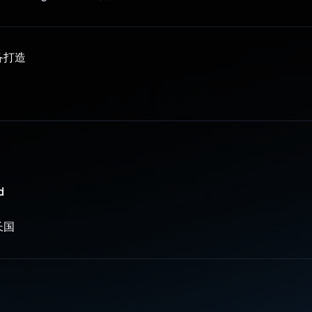
备打造
d
长国