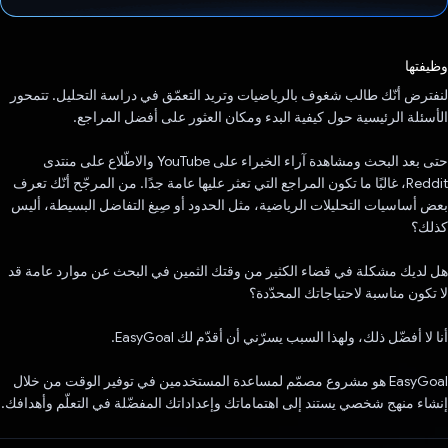
تم التصويت.
وظيفتها
لنفترض أنّك طالب شغوف بالرياضيات وتريد التعمّق في دراسة التحليل. تتمحور
الأسئلة الرئيسية حول كيفية البدء ومكان العثور على أفضل المراجع.
حتى بعد البحث ومشاهدة آراء الخبراء على YouTube والاطّلاع على منتدى
Reddit، غالبًا ما تكون المراجع التي تعثر عليها عامة جدًا. من المرجّح أنّك تعرف
بعض أساسيات التحليلات الرياضية، مثل الحدود أو صِيغ التفاضل البسيطة، أليس
كذلك؟
هل لديك مشكلة في قضاء الكثير من وقتك الثمين في البحث عن موارد عامة قد
لا تكون مناسبة لاحتياجاتك المحدّدة؟
أنا لا أفضّل ذلك، ولهذا السبب يسرّني أن أقدّم لك EasyGoal.
EasyGoal هو مشروع مصمّم لمساعدة المستخدمين في توفير الوقت من خلال
إنشاء منهج شخصي يستند إلى اهتماماتك وإعداداتك المفضّلة في التعلّم وأهدافك.