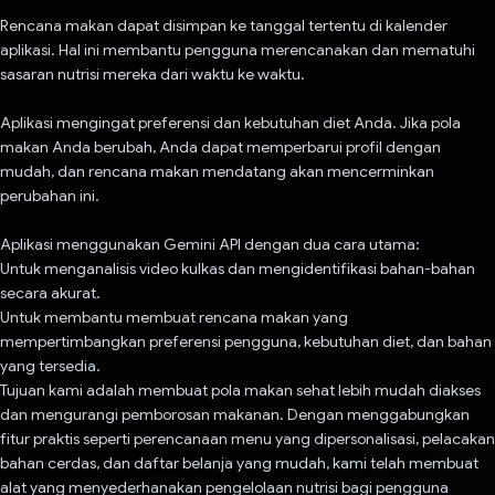
Rencana makan dapat disimpan ke tanggal tertentu di kalender
aplikasi. Hal ini membantu pengguna merencanakan dan mematuhi
sasaran nutrisi mereka dari waktu ke waktu.
Aplikasi mengingat preferensi dan kebutuhan diet Anda. Jika pola
makan Anda berubah, Anda dapat memperbarui profil dengan
mudah, dan rencana makan mendatang akan mencerminkan
perubahan ini.
Aplikasi menggunakan Gemini API dengan dua cara utama:
Untuk menganalisis video kulkas dan mengidentifikasi bahan-bahan
secara akurat.
Untuk membantu membuat rencana makan yang
mempertimbangkan preferensi pengguna, kebutuhan diet, dan bahan
yang tersedia.
Tujuan kami adalah membuat pola makan sehat lebih mudah diakses
dan mengurangi pemborosan makanan. Dengan menggabungkan
fitur praktis seperti perencanaan menu yang dipersonalisasi, pelacakan
bahan cerdas, dan daftar belanja yang mudah, kami telah membuat
alat yang menyederhanakan pengelolaan nutrisi bagi pengguna