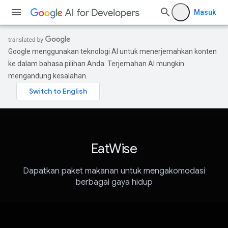
Masuk
Google menggunakan teknologi AI untuk menerjemahkan konten
ke dalam bahasa pilihan Anda. Terjemahan AI mungkin
mengandung kesalahan.
EatWise
Dapatkan paket makanan untuk mengakomodasi
berbagai gaya hidup