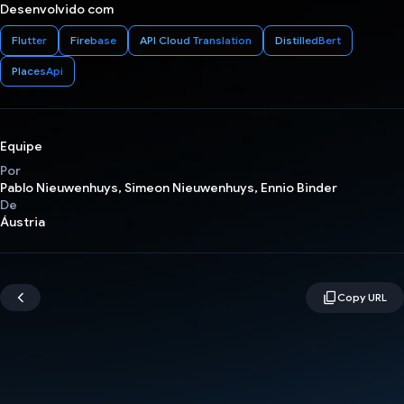
Desenvolvido com
Flutter
Firebase
API Cloud Translation
DistilledBert
PlacesApi
Equipe
Por
Pablo Nieuwenhuys, Simeon Nieuwenhuys, Ennio Binder
De
Áustria