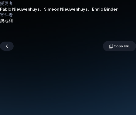
變更者
Pablo Nieuwenhuys、Simeon Nieuwenhuys、Ennio Binder
寄件者
奧地利