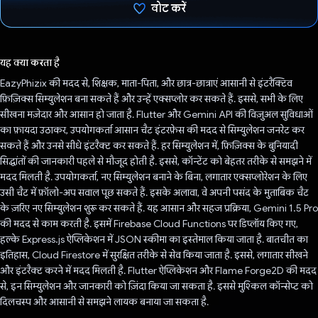
वोट करें
वोट कर दिया है!
यह क्या करता है
EazyPhizix की मदद से, शिक्षक, माता-पिता, और छात्र-छात्राएं आसानी से इंटरैक्टिव
फ़िज़िक्स सिम्युलेशन बना सकते हैं और उन्हें एक्सप्लोर कर सकते हैं. इससे, सभी के लिए
सीखना मज़ेदार और आसान हो जाता है. Flutter और Gemini API की विज़ुअल सुविधाओं
का फ़ायदा उठाकर, उपयोगकर्ता आसान चैट इंटरफ़ेस की मदद से सिम्युलेशन जनरेट कर
सकते हैं और उनसे सीधे इंटरैक्ट कर सकते हैं. हर सिम्युलेशन में, फ़िज़िक्स के बुनियादी
सिद्धांतों की जानकारी पहले से मौजूद होती है. इससे, कॉन्टेंट को बेहतर तरीके से समझने में
मदद मिलती है. उपयोगकर्ता, नए सिम्युलेशन बनाने के बिना, लगातार एक्सप्लोरेशन के लिए
उसी चैट में फ़ॉलो-अप सवाल पूछ सकते हैं. इसके अलावा, वे अपनी पसंद के मुताबिक चैट
के ज़रिए नए सिम्युलेशन शुरू कर सकते हैं. यह आसान और सहज प्रक्रिया, Gemini 1.5 Pro
की मदद से काम करती है. इसमें Firebase Cloud Functions पर डिप्लॉय किए गए,
हल्के Express.js ऐप्लिकेशन में JSON स्कीमा का इस्तेमाल किया जाता है. बातचीत का
इतिहास, Cloud Firestore में सुरक्षित तरीके से सेव किया जाता है. इससे, लगातार सीखने
और इंटरैक्ट करने में मदद मिलती है. Flutter ऐप्लिकेशन और Flame Forge2D की मदद
से, इन सिम्युलेशन और जानकारी को ज़िंदा किया जा सकता है. इससे मुश्किल कॉन्सेप्ट को
दिलचस्प और आसानी से समझने लायक बनाया जा सकता है.