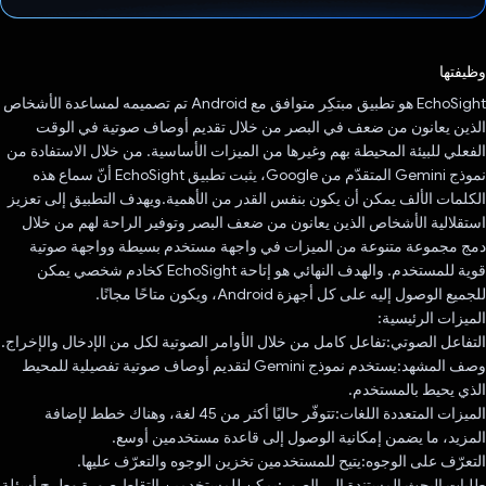
تم التصويت.
وظيفتها
EchoSight هو تطبيق مبتكِر متوافق مع Android تم تصميمه لمساعدة الأشخاص
الذين يعانون من ضعف في البصر من خلال تقديم أوصاف صوتية في الوقت
الفعلي للبيئة المحيطة بهم وغيرها من الميزات الأساسية. من خلال الاستفادة من
نموذج Gemini المتقدّم من Google، يثبت تطبيق EchoSight أنّ سماع هذه
الكلمات الألف يمكن أن يكون بنفس القدر من الأهمية.ويهدف التطبيق إلى تعزيز
استقلالية الأشخاص الذين يعانون من ضعف البصر وتوفير الراحة لهم من خلال
دمج مجموعة متنوعة من الميزات في واجهة مستخدم بسيطة وواجهة صوتية
قوية للمستخدم. والهدف النهائي هو إتاحة EchoSight كخادم شخصي يمكن
للجميع الوصول إليه على كل أجهزة Android، ويكون متاحًا مجانًا.
الميزات الرئيسية:
التفاعل الصوتي:تفاعل كامل من خلال الأوامر الصوتية لكل من الإدخال والإخراج.
وصف المشهد:يستخدم نموذج Gemini لتقديم أوصاف صوتية تفصيلية للمحيط
الذي يحيط بالمستخدم.
الميزات المتعددة اللغات:تتوفّر حاليًا أكثر من 45 لغة، وهناك خطط لإضافة
المزيد، ما يضمن إمكانية الوصول إلى قاعدة مستخدمين أوسع.
التعرّف على الوجوه:يتيح للمستخدمين تخزين الوجوه والتعرّف عليها.
طلبات البحث المستندة إلى الصور:يمكن للمستخدمين التقاط صورة وطرح أسئلة