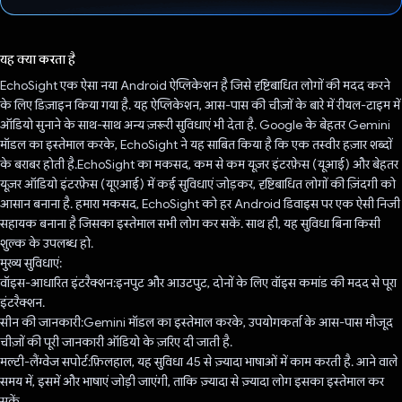
वोट कर दिया है!
यह क्या करता है
EchoSight एक ऐसा नया Android ऐप्लिकेशन है जिसे दृष्टिबाधित लोगों की मदद करने
के लिए डिज़ाइन किया गया है. यह ऐप्लिकेशन, आस-पास की चीज़ों के बारे में रीयल-टाइम में
ऑडियो सुनाने के साथ-साथ अन्य ज़रूरी सुविधाएं भी देता है. Google के बेहतर Gemini
मॉडल का इस्तेमाल करके, EchoSight ने यह साबित किया है कि एक तस्वीर हज़ार शब्दों
के बराबर होती है.EchoSight का मकसद, कम से कम यूज़र इंटरफ़ेस (यूआई) और बेहतर
यूज़र ऑडियो इंटरफ़ेस (यूएआई) में कई सुविधाएं जोड़कर, दृष्टिबाधित लोगों की ज़िंदगी को
आसान बनाना है. हमारा मकसद, EchoSight को हर Android डिवाइस पर एक ऐसी निजी
सहायक बनाना है जिसका इस्तेमाल सभी लोग कर सकें. साथ ही, यह सुविधा बिना किसी
शुल्क के उपलब्ध हो.
मुख्य सुविधाएं:
वॉइस-आधारित इंटरैक्शन:इनपुट और आउटपुट, दोनों के लिए वॉइस कमांड की मदद से पूरा
इंटरैक्शन.
सीन की जानकारी:Gemini मॉडल का इस्तेमाल करके, उपयोगकर्ता के आस-पास मौजूद
चीज़ों की पूरी जानकारी ऑडियो के ज़रिए दी जाती है.
मल्टी-लैंग्वेज सपोर्ट:फ़िलहाल, यह सुविधा 45 से ज़्यादा भाषाओं में काम करती है. आने वाले
समय में, इसमें और भाषाएं जोड़ी जाएंगी, ताकि ज़्यादा से ज़्यादा लोग इसका इस्तेमाल कर
सकें.