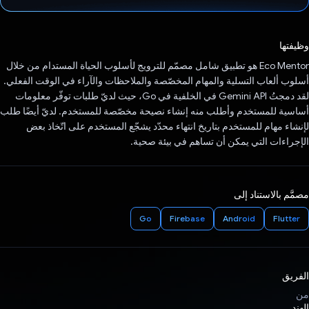
تم التصويت.
وظيفتها
‫Eco Mentor هو تطبيق شامل مصمّم للترويج لأسلوب الحياة المستدام من خلال
أسلوب ألعاب التسلية والمهام المخصّصة والملاحظات والآراء في الوقت الفعلي.
لقد دمجتُ Gemini API في الخلفية في Go، حيث لديّ طلبات توفّر معلومات
أساسية للمستخدم وأطلب منه إنشاء نصيحة مخصّصة للمستخدم. لديّ أيضًا طلب
لإنشاء مهام للمستخدم بتاريخ انتهاء محدّد يشجّع المستخدم على اتّخاذ بعض
الإجراءات التي يمكن أن تساهم في بيئة صحية.
مصمَّم بالاستناد إلى
Go
Firebase
Android
Flutter
الفريق
من
الهند