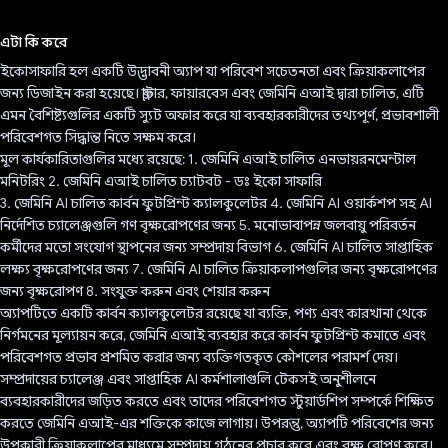
ভোট দিয়েছেন!
এটা কি করে
ইকোসাফারি হল একটি উদ্ভাবনী অ্যাপ যা পরিবেশ সচেতনতা এবং ক্রিয়াকলাপের
জন্য ডিজাইন করা হয়েছে। ফ্লাটার, ফায়ারবেস এবং জেমিনি এআই দ্বারা চালিত, এটি
এমন বৈশিষ্ট্যগুলির একটি স্যুট অফার করে যা ব্যবহারকারীদের তথ্যপূর্ণ, প্রভাবশালী
পরিবেশগত সিদ্ধান্ত নিতে সক্ষম করে।
মূল কার্যকারিতাগুলির মধ্যে রয়েছে: 1. জেমিনি এআই চালিত এনভায়রনমেন্টাল
মনিটরিং 2. জেমিনি এআই চালিত চ্যাটবট - ডঃ ইকো সাফারি
3. জেমিনি AI চালিত কার্বন ফুটপ্রিন্ট ক্যালকুলেটর 4. জেমিনি AI ওয়ার্কশপ সহ AI
নির্দেশিত চ্যালেঞ্জগুলি গণ বৃক্ষরোপণের জন্য 5. মনোভাবাপন্ন জলবায়ু পরিবর্তন
কর্মীদের মতো সংযোগ স্থাপনের জন্য সম্প্রদায় বিভাগ 6. জেমিনি AI চালিত সাপ্তাহিক
লক্ষ্য বৃক্ষরোপণের জন্য 7. জেমিনি AI চালিত ক্রিয়াকলাপগুলির জন্য বৃক্ষরোপণের
জন্য বৃক্ষরোপণ 8. সংযুক্ত করুন এবং শেয়ার করুন
অ্যাপটিতে একটি কার্বন ক্যালকুলেটর রয়েছে যা ব্যক্তি, পণ্য এবং কারখানা থেকে
নির্গমনের মূল্যায়ন করে, জেমিনি এআই ব্যবহার করে কার্বন ফুটপ্রিন্ট কমাতে এবং
পরিবেশগত প্রভাব প্রশমিত করার জন্য ব্যক্তিগতকৃত কৌশলের পরামর্শ দেয়।
সম্প্রদায়ের চ্যালেঞ্জ এবং সাপ্তাহিক AI কর্মশালাগুলি টেকসই অনুশীলনে
ব্যবহারকারীদের জড়িত করতে এবং তাদের পরিবেশগত স্টুয়ার্ডশিপ সম্পর্কে শিক্ষিত
করতে জেমিনি এআই-এর শক্তিকে কাজে লাগায়। উপরন্তু, অ্যাপটি পরিবেশের জন্য
উপকারী ক্রিয়াকলাপের মাধ্যমে সম্প্রদায় গঠনের প্রচার করে এবং বৃক্ষ রোপণ করে।