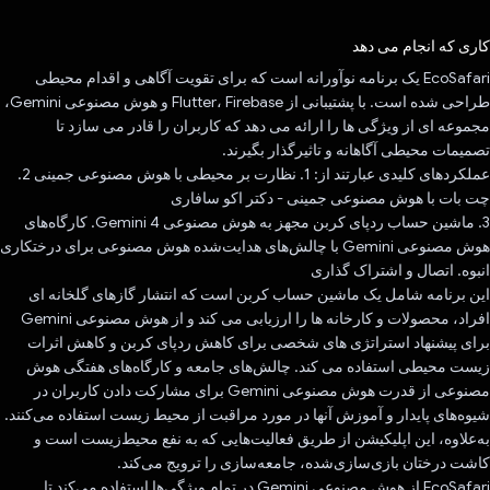
رای داد!
کاری که انجام می دهد
EcoSafari یک برنامه نوآورانه است که برای تقویت آگاهی و اقدام محیطی
طراحی شده است. با پشتیبانی از Flutter، Firebase و هوش مصنوعی Gemini،
مجموعه ای از ویژگی ها را ارائه می دهد که کاربران را قادر می سازد تا
تصمیمات محیطی آگاهانه و تاثیرگذار بگیرند.
عملکردهای کلیدی عبارتند از: 1. نظارت بر محیطی با هوش مصنوعی جمینی 2.
چت بات با هوش مصنوعی جمینی - دکتر اکو سافاری
3. ماشین حساب ردپای کربن مجهز به هوش مصنوعی Gemini 4. کارگاه‌های
هوش مصنوعی Gemini با چالش‌های هدایت‌شده هوش مصنوعی برای درختکاری
انبوه. اتصال و اشتراک گذاری
این برنامه شامل یک ماشین حساب کربن است که انتشار گازهای گلخانه ای
افراد، محصولات و کارخانه ها را ارزیابی می کند و از هوش مصنوعی Gemini
برای پیشنهاد استراتژی های شخصی برای کاهش ردپای کربن و کاهش اثرات
زیست محیطی استفاده می کند. چالش‌های جامعه و کارگاه‌های هفتگی هوش
مصنوعی از قدرت هوش مصنوعی Gemini برای مشارکت دادن کاربران در
شیوه‌های پایدار و آموزش آنها در مورد مراقبت از محیط زیست استفاده می‌کنند.
به‌علاوه، این اپلیکیشن از طریق فعالیت‌هایی که به نفع محیط‌زیست است و
کاشت درختان بازی‌سازی‌شده، جامعه‌سازی را ترویج می‌کند.
EcoSafari از هوش مصنوعی Gemini در تمام ویژگی‌ها استفاده می‌کند تا