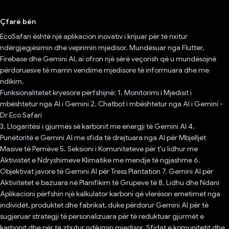
Votuar!
Çfarë bën
EcoSafari është një aplikacion inovativ i krijuar për të nxitur
ndërgjegjësimin dhe veprimin mjedisor. Mundësuar nga Flutter,
Firebase dhe Gemini AI, ai ofron një sërë veçorish që u mundësojnë
përdoruesve të marrin vendime mjedisore të informuara dhe me
ndikim.
Funksionalitetet kryesore përfshijnë: 1. Monitorimi i Mjedisit i
mbështetur nga AI i Gemini 2. Chatbot i mbështetur nga AI i Gemini -
Dr Eco Safari
3. Llogaritësi i gjurmës së karbonit me energji të Gemini AI 4.
Punëtoritë e Gemini AI me sfida të drejtuara nga AI për Mbjelljet
Masive të Pemëve 5. Seksioni i Komuniteteve për t'u lidhur me
Aktivistët e Ndryshimeve Klimatike me mendje të ngjashme 6.
Objektivat javore të Gemini AI për Tress Plantation 7. Gemini AI për
Aktivitetet e bazuara në Planifikim të Grupeve të 8. Lidhu dhe Ndani
Aplikacioni përfshin një kalkulator karboni që vlerëson emetimet nga
individët, produktet dhe fabrikat, duke përdorur Gemini AI për të
sugjeruar strategji të personalizuara për të reduktuar gjurmët e
karbonit dhe për të zbutur ndikimin mjedisor. Sfidat e komunitetit dhe