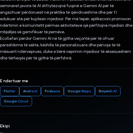
seminaret javore të AI shfrytëzojnë fuqinë e Gemini AI për të
angazhuar përdoruesit në praktika të qëndrueshme dhe për t'i
edukuar ata për kujdesin mjedisor. Për më tepër, aplikacioni promovon
ndërtimin e komunitetit përmes aktiviteteve që përfitojnë mjedisin dhe
mbjelljes së gamifikuar të pemëve.
EcoSafari përdor Gemini AI në të gjitha veçoritë për të ofruar
parashikime të sakta, këshilla të personalizuara dhe përvoja të të
mësuarit ndërveprues, duke e bërë veprimin mjedisor të aksesueshëm
dhe tërheqës për të gjithë të përfshirë.
E ndertuar me
Flutter
Android
Firebase
Google Maps
Binjakët AI
Google Cloud
Ekipi